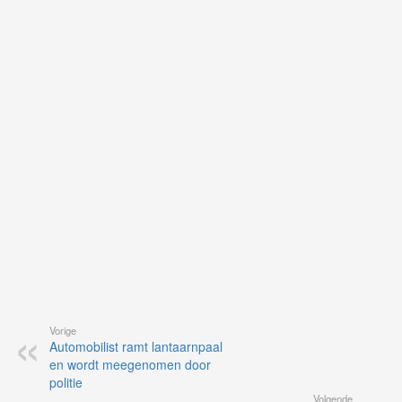
ku
je
on
op
vo
vi
de
ap
Vorige
Automobilist ramt lantaarnpaal
en wordt meegenomen door
politie
Volgende