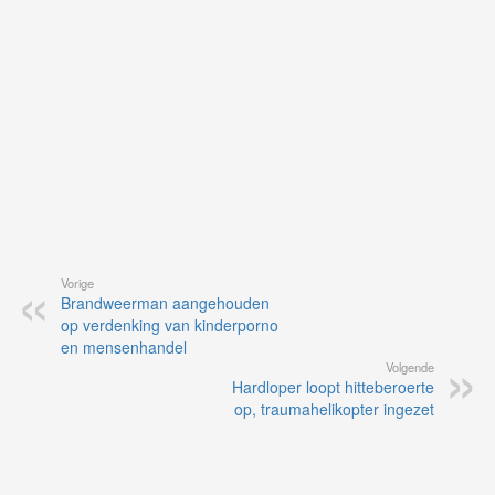
de
ap
Vorige
Brandweerman aangehouden
op verdenking van kinderporno
en mensenhandel
Volgende
Hardloper loopt hitteberoerte
op, traumahelikopter ingezet