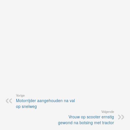
on
op
vo
vi
de
ap
Vorige
Motorrijder aangehouden na val
op snelweg
Volgende
Vrouw op scooter ernstig
gewond na botsing met tractor