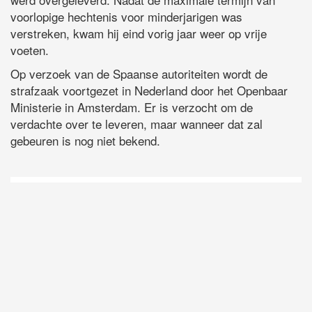
voorlopige hechtenis voor minderjarigen was
verstreken, kwam hij eind vorig jaar weer op vrije
voeten.
Op verzoek van de Spaanse autoriteiten wordt de
strafzaak voortgezet in Nederland door het Openbaar
Ministerie in Amsterdam. Er is verzocht om de
verdachte over te leveren, maar wanneer dat zal
gebeuren is nog niet bekend.
D
Vo
O
he
la
AP
ni
uit
Ne
ku
je