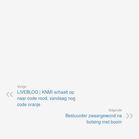
vi
de
ap
Vorige
LIVEBLOG | KNMI schaalt op
naar code rood, vandaag nog
code oranje
Volgende
Bestuurder zwaargewond na
botsing met boom