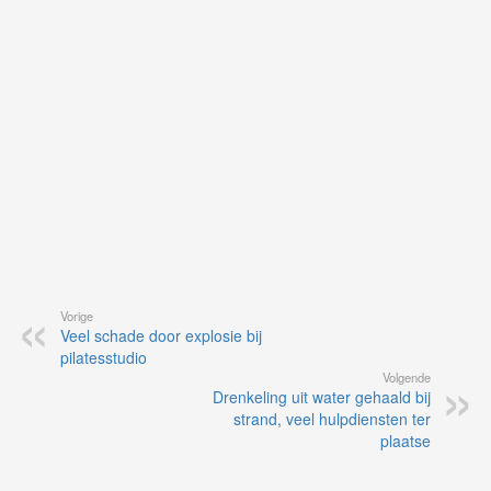
vo
vi
de
ap
Vorige
Veel schade door explosie bij
pilatesstudio
Volgende
Drenkeling uit water gehaald bij
strand, veel hulpdiensten ter
plaatse