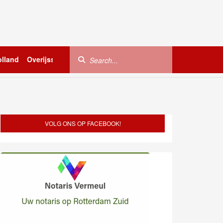
lland
Overijssel
Utrecht
Zeeland
Buitenland
VOLG ONS OP FACEBOOK!