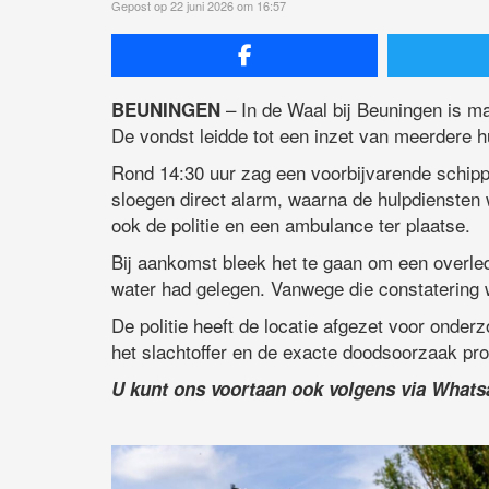
Gepost op 22 juni 2026 om 16:57
– In de Waal bij Beuningen is 
BEUNINGEN
De vondst leidde tot een inzet van meerdere h
Rond 14:30 uur zag een voorbijvarende schipp
sloegen direct alarm, waarna de hulpdienste
ook de politie en een ambulance ter plaatse.
Bij aankomst bleek het te gaan om een overle
water had gelegen. Vanwege die constatering
De politie heeft de locatie afgezet voor onder
het slachtoffer en de exacte doodsoorzaak prob
U kunt ons voortaan ook volgens via What