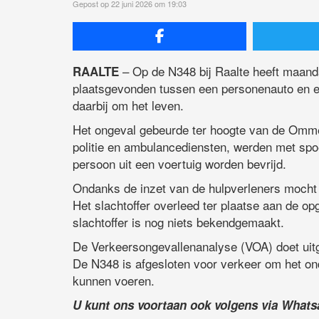
Gepost op 22 juni 2026 om 19:03
– Op de N348 bij Raalte heeft maand
RAALTE
plaatsgevonden tussen een personenauto en 
daarbij om het leven.
Het ongeval gebeurde ter hoogte van de Omm
politie en ambulancediensten, werden met sp
persoon uit een voertuig worden bevrijd.
Ondanks de inzet van de hulpverleners mocht 
Het slachtoffer overleed ter plaatse aan de op
slachtoffer is nog niets bekendgemaakt.
De Verkeersongevallenanalyse (VOA) doet uitg
De N348 is afgesloten voor verkeer om het on
kunnen voeren.
U kunt ons voortaan ook volgens via What