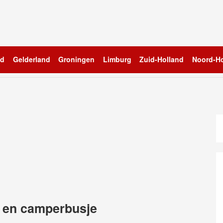
nd
Gelderland
Groningen
Limburg
Zuid-Holland
Noord-Ho
o en camperbusje