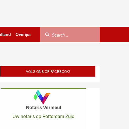
lland
Overijssel
Utrecht
Zeeland
Buitenland
VOLG ONS OP FACEBOOK!