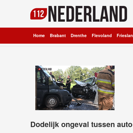
Home
Brabant
Drenthe
Flevoland
Friesla
Dodelijk ongeval tussen aut