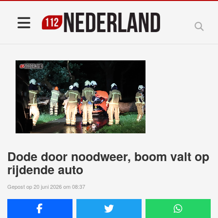
Dode door noodweer, boom valt op
rijdende auto
Gepost op 20 juni 2026 om 08:37