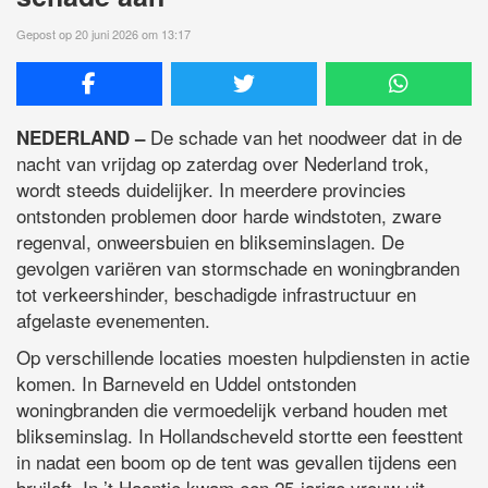
Gepost op 20 juni 2026 om 13:17
De schade van het noodweer dat in de
NEDERLAND –
nacht van vrijdag op zaterdag over Nederland trok,
wordt steeds duidelijker. In meerdere provincies
ontstonden problemen door harde windstoten, zware
regenval, onweersbuien en blikseminslagen. De
gevolgen variëren van stormschade en woningbranden
tot verkeershinder, beschadigde infrastructuur en
afgelaste evenementen.
Op verschillende locaties moesten hulpdiensten in actie
komen. In Barneveld en Uddel ontstonden
woningbranden die vermoedelijk verband houden met
blikseminslag. In Hollandscheveld stortte een feesttent
in nadat een boom op de tent was gevallen tijdens een
bruiloft. In ’t Haantje kwam een 25-jarige vrouw uit