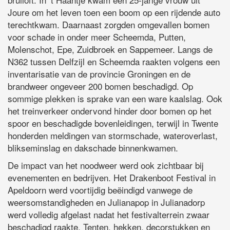
Joure om het leven toen een boom op een rijdende auto
terechtkwam. Daarnaast zorgden omgevallen bomen
voor schade in onder meer Scheemda, Putten,
Molenschot, Epe, Zuidbroek en Sappemeer. Langs de
N362 tussen Delfzijl en Scheemda raakten volgens een
inventarisatie van de provincie Groningen en de
brandweer ongeveer 200 bomen beschadigd. Op
sommige plekken is sprake van een ware kaalslag. Ook
het treinverkeer ondervond hinder door bomen op het
spoor en beschadigde bovenleidingen, terwijl in Twente
honderden meldingen van stormschade, wateroverlast,
blikseminslag en dakschade binnenkwamen.
De impact van het noodweer werd ook zichtbaar bij
evenementen en bedrijven. Het Drakenboot Festival in
Apeldoorn werd voortijdig beëindigd vanwege de
weersomstandigheden en Julianapop in Julianadorp
werd volledig afgelast nadat het festivalterrein zwaar
beschadigd raakte. Tenten, hekken, decorstukken en