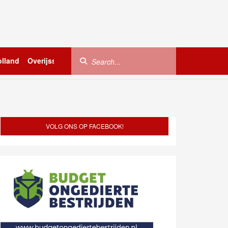
lland
Overijssel
Utrecht
Zeeland
Buitenland
VOLG ONS OP FACEBOOK!