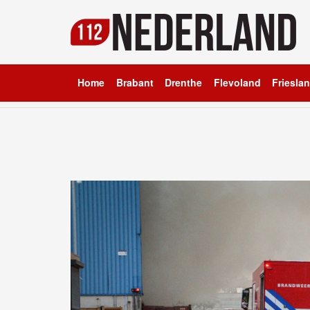
Home
Brabant
Drenthe
Flevoland
Friesla