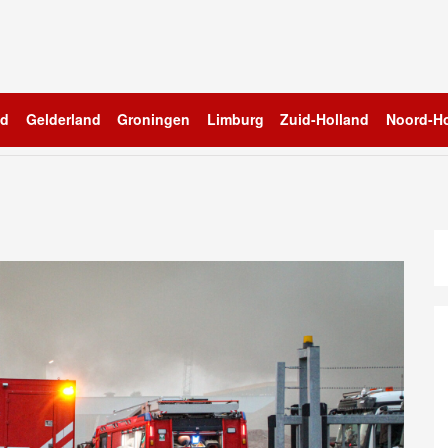
nd
Gelderland
Groningen
Limburg
Zuid-Holland
Noord-Ho