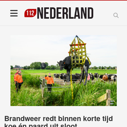
Brandweer redt binnen korte tijd
koe én paard uit sloot