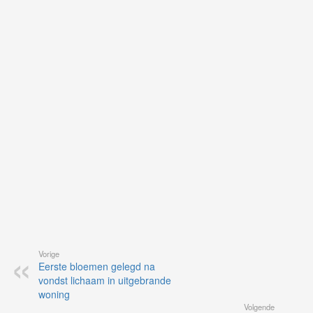
ku
je
on
op
vo
vi
de
ap
Vorige
Eerste bloemen gelegd na
vondst lichaam in uitgebrande
woning
Volgende