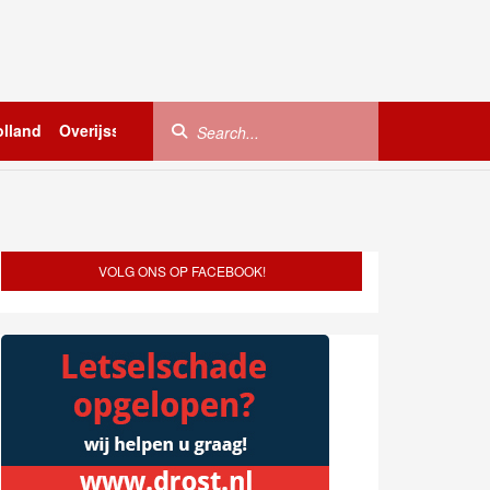
lland
Overijssel
Utrecht
Zeeland
Buitenland
VOLG ONS OP FACEBOOK!