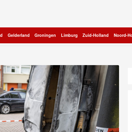
nd
Gelderland
Groningen
Limburg
Zuid-Holland
Noord-Ho