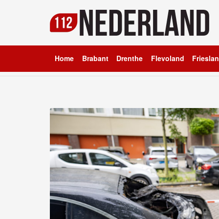
Home
Brabant
Drenthe
Flevoland
Friesla