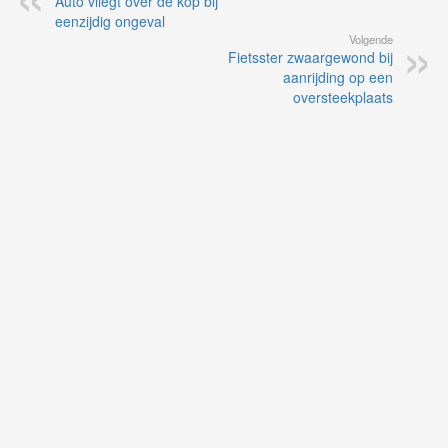
Auto vliegt over de kop bij
eenzijdig ongeval
Volgende
Fietsster zwaargewond bij
aanrijding op een
oversteekplaats