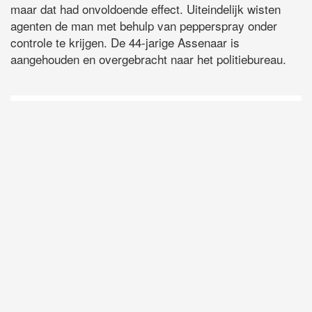
maar dat had onvoldoende effect. Uiteindelijk wisten
agenten de man met behulp van pepperspray onder
controle te krijgen. De 44-jarige Assenaar is
aangehouden en overgebracht naar het politiebureau.
D
Vo
O
he
la
AP
ni
uit
Ne
ku
je
on
op
vo
vi
de
ap