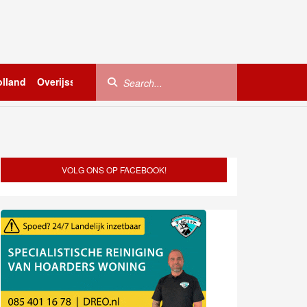
lland
Overijssel
Utrecht
Zeeland
Buitenland
VOLG ONS OP FACEBOOK!