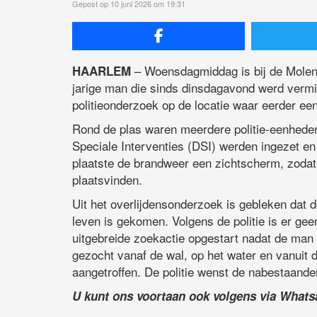
Gepost op 10 juni 2026 om 19:31
– Woensdagmiddag is bij de Molenp
HAARLEM
jarige man die sinds dinsdagavond werd vermis
politieonderzoek op de locatie waar eerder ee
Rond de plas waren meerdere politie-eenhede
Speciale Interventies (DSI) werden ingezet en
plaatste de brandweer een zichtscherm, zodat
plaatsvinden.
Uit het overlijdensonderzoek is gebleken dat
leven is gekomen. Volgens de politie is er ge
uitgebreide zoekactie opgestart nadat de man 
gezocht vanaf de wal, op het water en vanuit 
aangetroffen. De politie wenst de nabestaanden
U kunt ons voortaan ook volgens via What