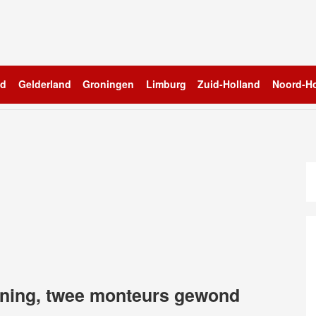
nd
Gelderland
Groningen
Limburg
Zuid-Holland
Noord-Ho
oning, twee monteurs gewond