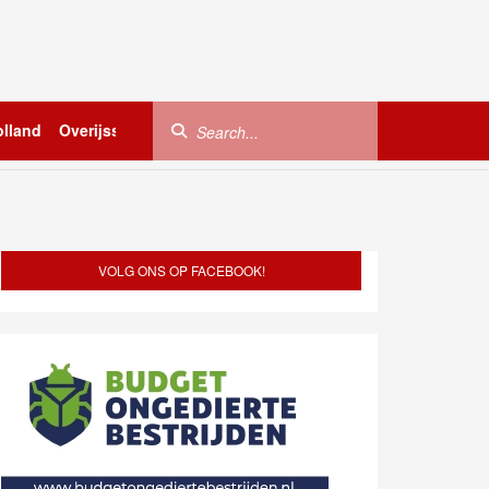
lland
Overijssel
Utrecht
Zeeland
Buitenland
VOLG ONS OP FACEBOOK!