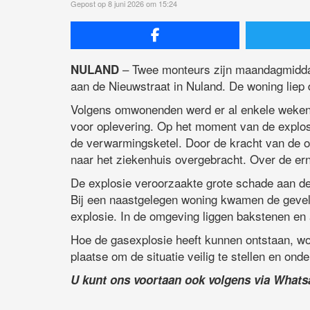
Gepost op 8 juni 2026 om 15:24
– Twee monteurs zijn maandagmidda
NULAND
aan de Nieuwstraat in Nuland. De woning liep 
Volgens omwonenden werd er al enkele weken
voor oplevering. Op het moment van de expl
de verwarmingsketel. Door de kracht van de ont
naar het ziekenhuis overgebracht. Over de er
De explosie veroorzaakte grote schade aan de
Bij een naastgelegen woning kwamen de gevel 
explosie. In de omgeving liggen bakstenen en
Hoe de gasexplosie heeft kunnen ontstaan, w
plaatse om de situatie veilig te stellen en on
U kunt ons voortaan ook volgens via What