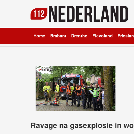
Home
Brabant
Drenthe
Flevoland
Friesla
Ravage na gasexplosie in w