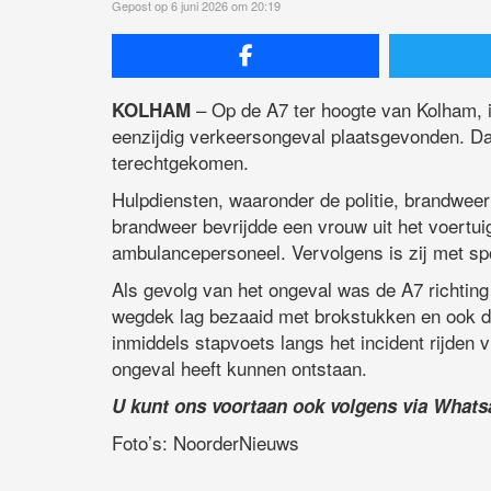
Gepost op 6 juni 2026 om 20:19
– Op de A7 ter hoogte van Kolham, 
KOLHAM
eenzijdig verkeersongeval plaatsgevonden. Daa
terechtgekomen.
Hulpdiensten, waaronder de politie, brandwe
brandweer bevrijdde een vrouw uit het voertu
ambulancepersoneel. Vervolgens is zij met sp
Als gevolg van het ongeval was de A7 richting 
wegdek lag bezaaid met brokstukken en ook de
inmiddels stapvoets langs het incident rijden 
ongeval heeft kunnen ontstaan.
U kunt ons voortaan ook volgens via What
Foto’s: NoorderNieuws