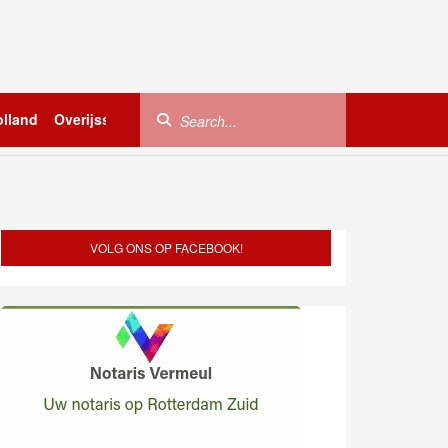
lland
Overijssel
Utrecht
Zeeland
Buitenland
VOLG ONS OP FACEBOOK!