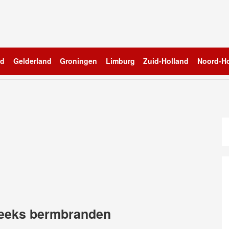
nd
Gelderland
Groningen
Limburg
Zuid-Holland
Noord-Ho
reeks bermbranden