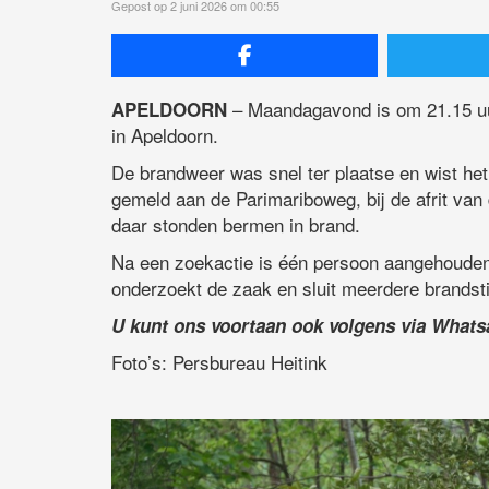
Gepost op 2 juni 2026 om 00:55
– Maandagavond is om 21.15 u
APELDOORN
in Apeldoorn.
De brandweer was snel ter plaatse en wist het 
gemeld aan de Parimariboweg, bij de afrit va
daar stonden bermen in brand.
Na een zoekactie is één persoon aangehouden 
onderzoekt de zaak en sluit meerdere brandstic
U kunt ons voortaan ook volgens via What
Foto’s: Persbureau Heitink