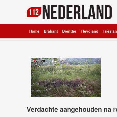
Home
Brabant
Drenthe
Flevoland
Friesla
Verdachte aangehouden na 