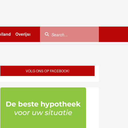
lland
Overijssel
Utrecht
Zeeland
Buitenland
VOLG ONS OP FACEBOOK!