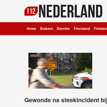
Home
Brabant
Drenthe
Flevoland
Friesla
Gewonde na steekincident b