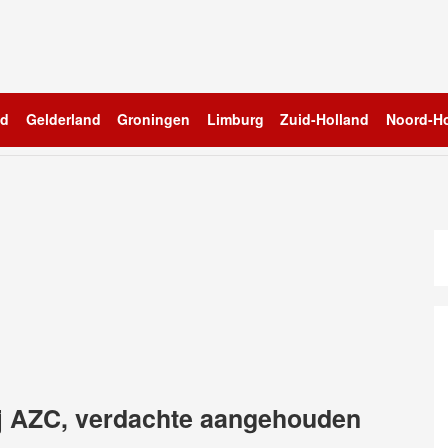
nd
Gelderland
Groningen
Limburg
Zuid-Holland
Noord-Ho
ij AZC, verdachte aangehouden