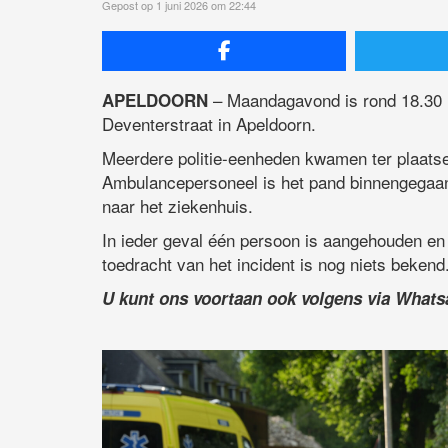
Gepost op 1 juni 2026 om 22:44
– Maandagavond is rond 18.30 u
APELDOORN
Deventerstraat in Apeldoorn.
Meerdere politie-eenheden kwamen ter plaats
Ambulancepersoneel is het pand binnengegaan e
naar het ziekenhuis.
In ieder geval één persoon is aangehouden en 
toedracht van het incident is nog niets bekend
U kunt ons voortaan ook volgens via What