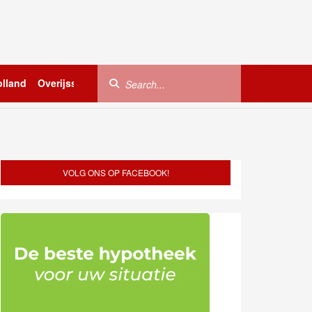
lland
Overijssel
Utrecht
Zeeland
Buitenland
VOLG ONS OP FACEBOOK!