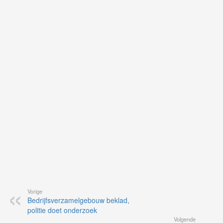
Ne
ku
je
on
op
vo
vi
de
ap
Vorige
Bedrijfsverzamelgebouw beklad,
politie doet onderzoek
Volgende