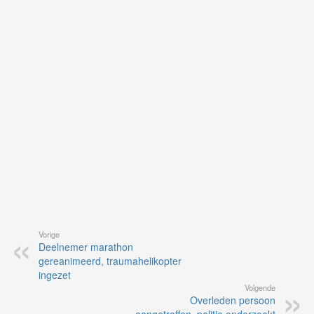
on
op
vo
vi
de
ap
Vorige
Deelnemer marathon
gereanimeerd, traumahelikopter
ingezet
Volgende
Overleden persoon