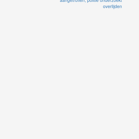
aangetroffen, politie onderzoekt
overlijden