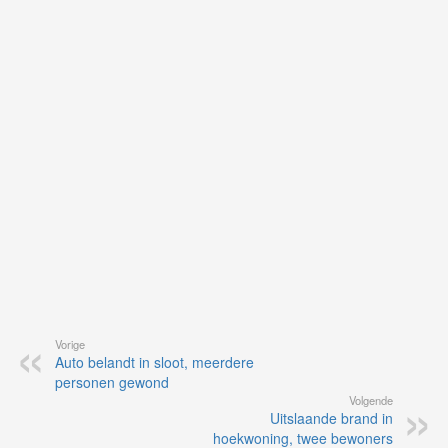
je
on
op
vo
vi
de
ap
Vorige
Auto belandt in sloot, meerdere
personen gewond
Volgende
Uitslaande brand in
hoekwoning, twee bewoners