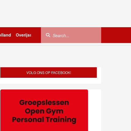
lland
Overijssel
Utrecht
Zeeland
Buitenland
VOLG ONS OP FACEBOOK!