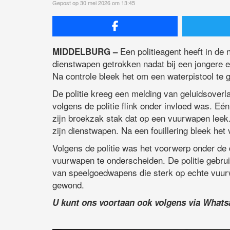
Gepost op 30 mei 2026 om 13:45
Een politieagent heeft in de 
MIDDELBURG –
dienstwapen getrokken nadat bij een jongere 
Na controle bleek het om een waterpistool te 
De politie kreeg een melding van geluidsoverla
volgens de politie flink onder invloed was. Eé
zijn broekzak stak dat op een vuurwapen lee
zijn dienstwapen. Na een fouillering bleek het 
Volgens de politie was het voorwerp onder de
vuurwapen te onderscheiden. De politie gebru
van speelgoedwapens die sterk op echte vuur
gewond.
U kunt ons voortaan ook volgens via What