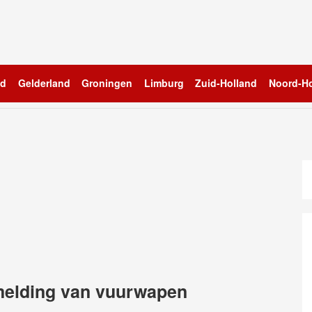
nd
Gelderland
Groningen
Limburg
Zuid-Holland
Noord-Ho
melding van vuurwapen