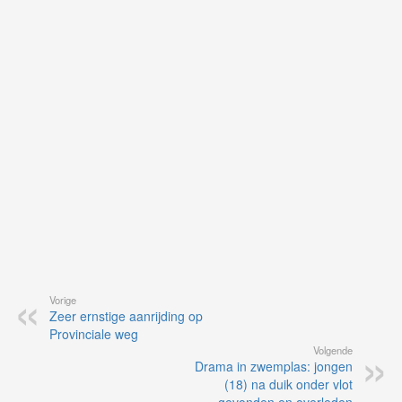
on
op
vo
vi
de
ap
Vorige
Zeer ernstige aanrijding op
Provinciale weg
Volgende
Drama in zwemplas: jongen
(18) na duik onder vlot