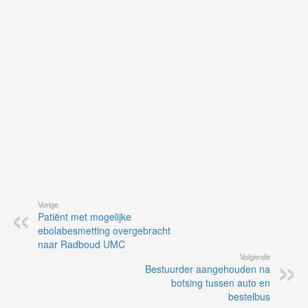
vo
vi
de
ap
Vorige
Patiënt met mogelijke
ebolabesmetting overgebracht
naar Radboud UMC
Volgende
Bestuurder aangehouden na
botsing tussen auto en
bestelbus