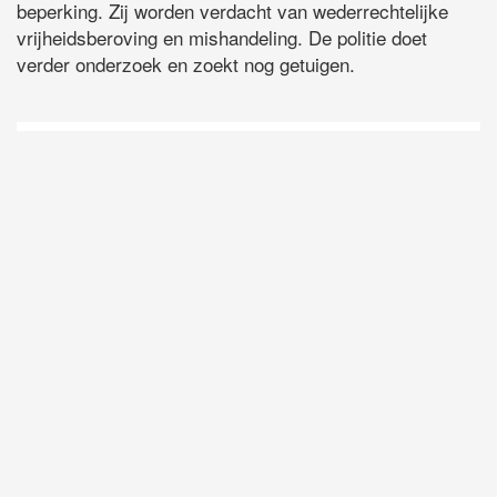
beperking. Zij worden verdacht van wederrechtelijke
vrijheidsberoving en mishandeling. De politie doet
verder onderzoek en zoekt nog getuigen.
D
Vo
O
he
la
AP
ni
uit
Ne
ku
je
on
op
vo
vi
de
ap