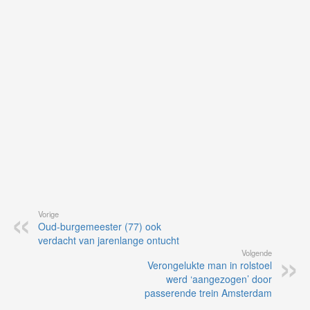
op
vo
vi
de
ap
Vorige
Oud-burgemeester (77) ook
verdacht van jarenlange ontucht
Volgende
Verongelukte man in rolstoel
werd ‘aangezogen’ door
passerende trein Amsterdam