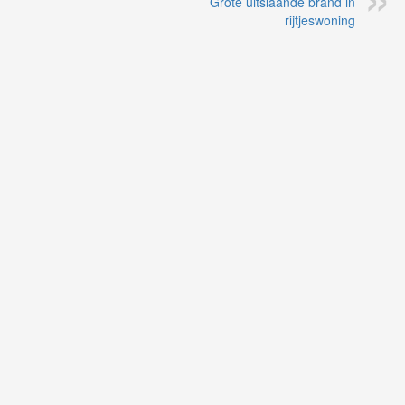
Grote uitslaande brand in
rijtjeswoning