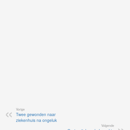
Ne
ku
je
on
op
vo
vi
de
ap
Vorige
Twee gewonden naar
ziekenhuis na ongeluk
Volgende