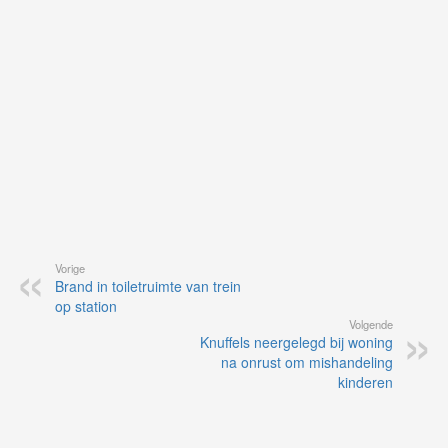
de
ap
Vorige
Brand in toiletruimte van trein
op station
Volgende
Knuffels neergelegd bij woning
na onrust om mishandeling
kinderen