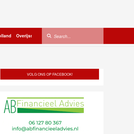
lland
Overijssel
Utrecht
Zeeland
Buitenland
VOLG ONS OP FACEBOOK!