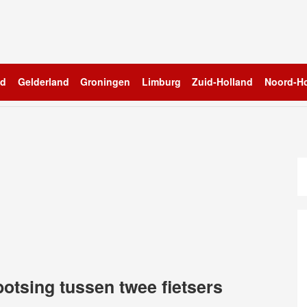
nd
Gelderland
Groningen
Limburg
Zuid-Holland
Noord-Ho
tsing tussen twee fietsers