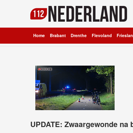
Home
Brabant
Drenthe
Flevoland
Friesla
UPDATE: Zwaargewonde na bo