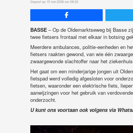
Gepost op 15 mei 2026 om 08:23
– Op de Oldemarktseweg bij Basse zijn
BASSE
twee fietsers frontaal met elkaar in botsing g
Meerdere ambulances, politie-eenheden en he
fietsers raakten gewond, van wie één zwaarg
zwaargewonde slachtoffer naar het ziekenhuis 
Het gaat om een minderjarige jongen uit Oldem
fietspad werd volledig afgesloten voor onder
fietsen, waaronder een elektrische fiets, liepe
aanwijzingen voor het gebruik van verdovende
onderzocht.
U kunt ons voortaan ook volgens via What