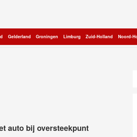
nd
Gelderland
Groningen
Limburg
Zuid-Holland
Noord-Ho
t auto bij oversteekpunt