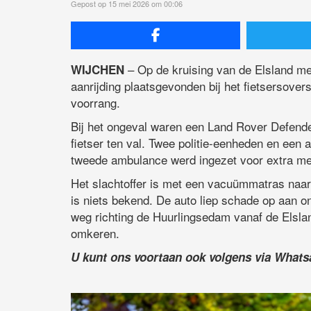
Gepost op 15 mei 2026 om 00:06
– Op de kruising van de Elsland met
WIJCHEN
aanrijding plaatsgevonden bij het fietsersover
voorrang.
Bij het ongeval waren een Land Rover Defende
fietser ten val. Twee politie-eenheden en een
tweede ambulance werd ingezet voor extra me
Het slachtoffer is met een vacuümmatras naar 
is niets bekend. De auto liep schade op aan 
weg richting de Huurlingsedam vanaf de Elslan
omkeren.
U kunt ons voortaan ook volgens via What