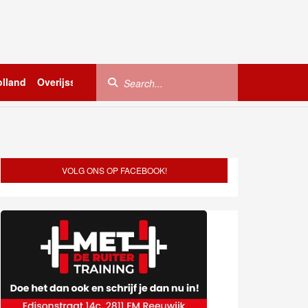
lland
Overijssel
Utrecht
Zeeland
Buitenland
VOLG ONS OP FACEBOOK!