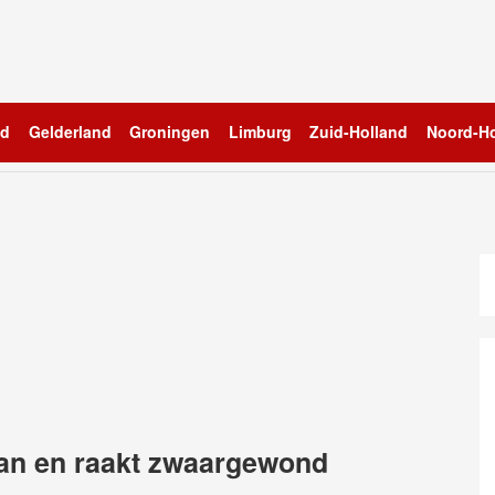
nd
Gelderland
Groningen
Limburg
Zuid-Holland
Noord-Ho
raan en raakt zwaargewond