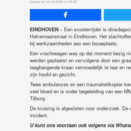
Gepost op 12 mei 2026 om 09:35
– Een scooterrijder is dinsdago
EINDHOVEN
Halvemaanstraat in Eindhoven. Het slachtoffe
bij werkzaamheden aan een bouwplaats.
Een vrachtwagen was op dat moment bezig met
werden geplaatst en vervolgens door een graa
laaghangende kraan vermoedelijk te laat en ree
zijn hoofd en gezicht.
Twee ambulances en een traumahelikopter kwam
veel bloed en is onder begeleiding van een M
Tilburg.
De kruising is afgesloten voor onderzoek. De 
incident.
U kunt ons voortaan ook volgens via What