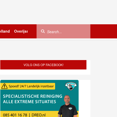
lland
Overijssel
Utrecht
Zeeland
Buitenland
VOLG ONS OP FACEBOOK!