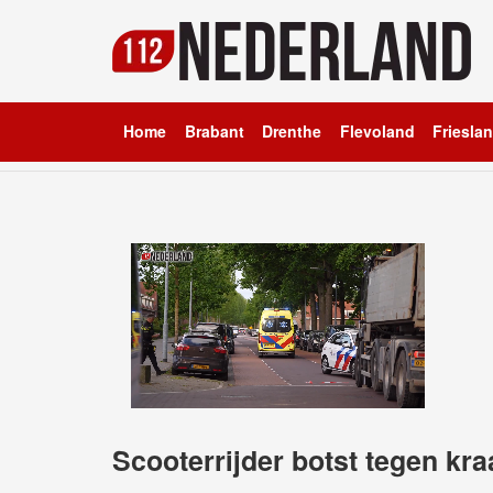
Home
Brabant
Drenthe
Flevoland
Friesla
Scooterrijder botst tegen k