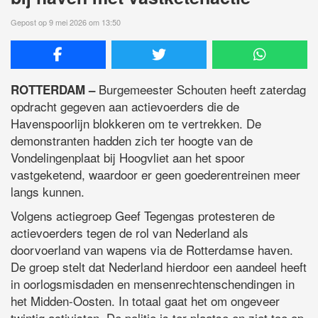
Gepost op 9 mei 2026 om 13:50
Burgemeester Schouten heeft zaterdag
ROTTERDAM –
opdracht gegeven aan actievoerders die de
Havenspoorlijn blokkeren om te vertrekken. De
demonstranten hadden zich ter hoogte van de
Vondelingenplaat bij Hoogvliet aan het spoor
vastgeketend, waardoor er geen goederentreinen meer
langs kunnen.
Volgens actiegroep Geef Tegengas protesteren de
actievoerders tegen de rol van Nederland als
doorvoerland van wapens via de Rotterdamse haven.
De groep stelt dat Nederland hierdoor een aandeel heeft
in oorlogsmisdaden en mensenrechtenschendingen in
het Midden-Oosten. In totaal gaat het om ongeveer
twintig activisten. De politie is ter plaatse en ziet toe op