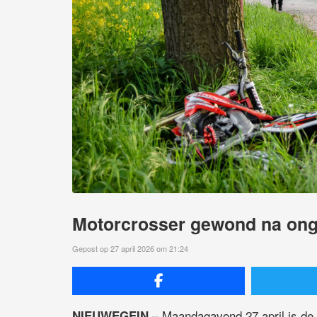
Motorcrosser gewond na ong
Gepost op 27 april 2026 om 21:24
– Maandagavond 27 april is de
NIEUWEGEIN