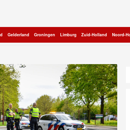
nd
Gelderland
Groningen
Limburg
Zuid-Holland
Noord-Ho