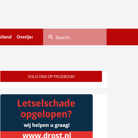
lland
Overijssel
Utrecht
Zeeland
Buitenland
VOLG ONS OP FACEBOOK!