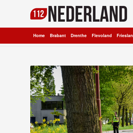
Home
Brabant
Drenthe
Flevoland
Friesla