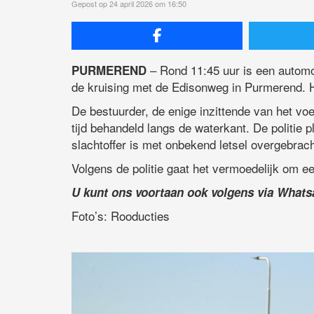
Gepost op 24 april 2026 om 16:50
– Rond 11:45 uur is een automob
PURMEREND
de kruising met de Edisonweg in Purmerend. Hu
De bestuurder, de enige inzittende van het voe
tijd behandeld langs de waterkant. De politie 
slachtoffer is met onbekend letsel overgebrach
Volgens de politie gaat het vermoedelijk om e
U kunt ons voortaan ook volgens via What
Foto’s: Rooducties