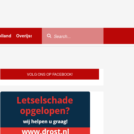
lland
Overijssel
Utrecht
Zeeland
Buitenland
VOLG ONS OP FACEBOOK!