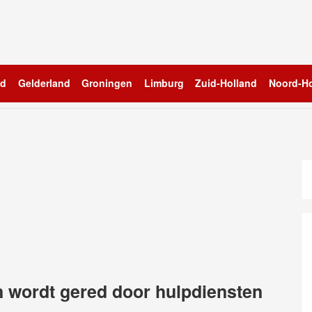
nd
Gelderland
Groningen
Limburg
Zuid-Holland
Noord-Ho
en wordt gered door hulpdiensten