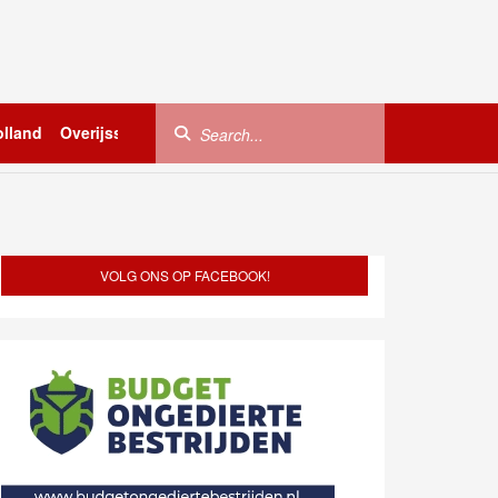
lland
Overijssel
Utrecht
Zeeland
Buitenland
VOLG ONS OP FACEBOOK!