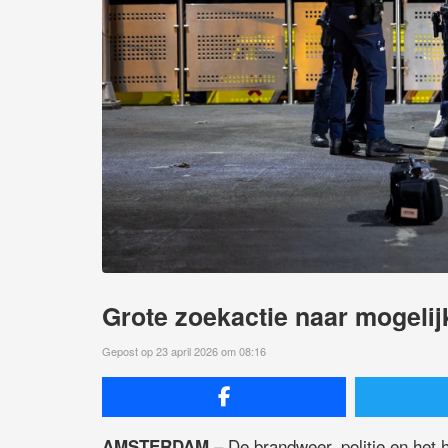
Grote zoekactie naar mogelij
Gepost op 23 april 2026 om 08:16
– De brandweer, politie en het 
AMSTERDAM