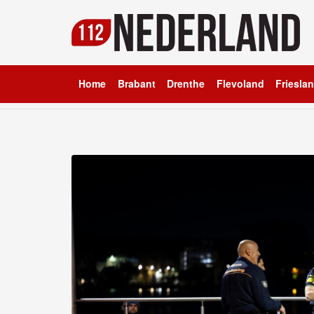
Home
Brabant
Drenthe
Flevoland
Friesla