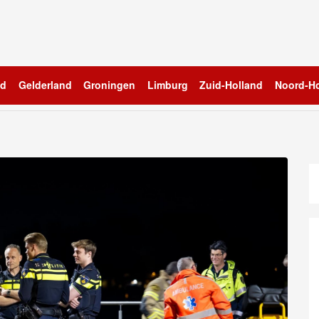
nd
Gelderland
Groningen
Limburg
Zuid-Holland
Noord-Ho