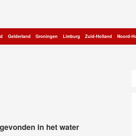
nd
Gelderland
Groningen
Limburg
Zuid-Holland
Noord-Ho
 gevonden in het water