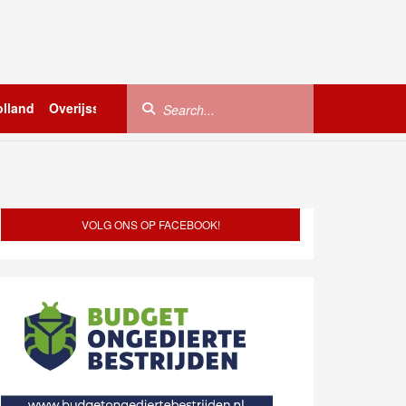
lland
Overijssel
Utrecht
Zeeland
Buitenland
VOLG ONS OP FACEBOOK!