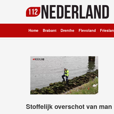
Home
Brabant
Drenthe
Flevoland
Friesla
Stoffelijk overschot van man