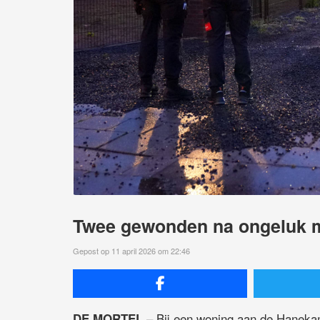
Twee gewonden na ongeluk m
Gepost op 11 april 2026 om 22:46
– Bij een woning aan de Hanekam
DE MORTEL