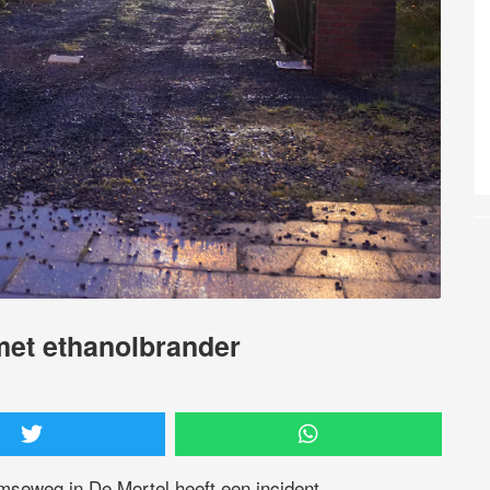
et ethanolbrander
seweg in De Mortel heeft een incident