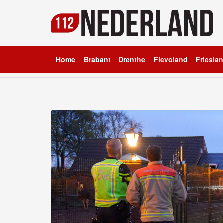
Home
Brabant
Drenthe
Flevoland
Friesla