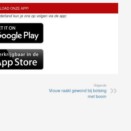
OAD ONZE APP!
ederland kun je ons op volgen via de app:
Volgende
Vrouw raakt gewond bij botsing
met boom