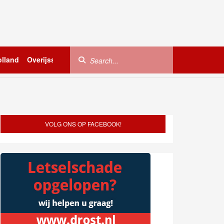
lland
Overijssel
Utrecht
Zeeland
Buitenland
VOLG ONS OP FACEBOOK!