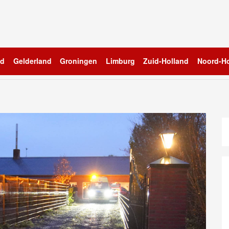
nd
Gelderland
Groningen
Limburg
Zuid-Holland
Noord-Ho