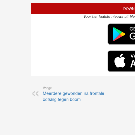
DOWNL
Voor het laatste nieuws uit N
Vorige
Meerdere gewonden na frontale
botsing tegen boom