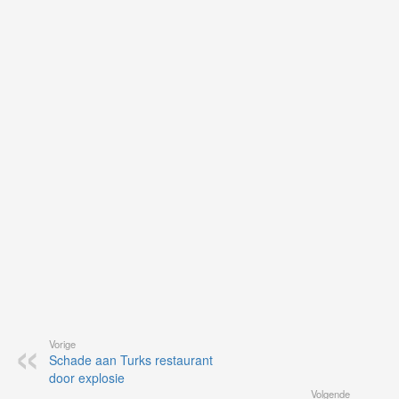
Ne
ku
je
on
op
vo
vi
de
ap
Vorige
Schade aan Turks restaurant
door explosie
Volgende