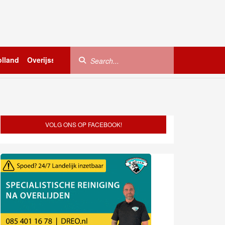
lland
Overijssel
Utrecht
Zeeland
Buitenland
VOLG ONS OP FACEBOOK!