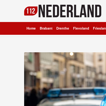
Home
Brabant
Drenthe
Flevoland
Friesla