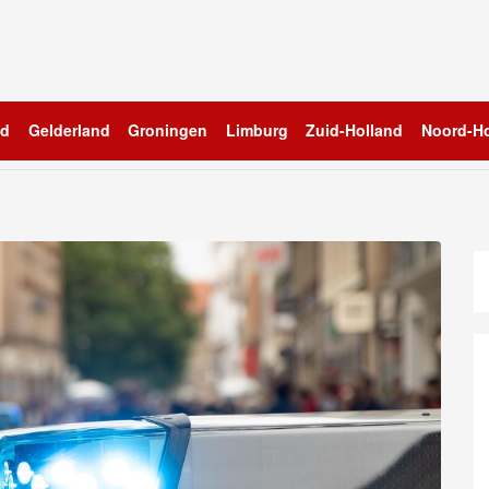
nd
Gelderland
Groningen
Limburg
Zuid-Holland
Noord-Ho