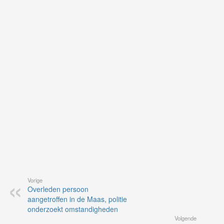
ku
je
on
op
vo
vi
de
ap
Vorige
Overleden persoon
aangetroffen in de Maas, politie
onderzoekt omstandigheden
Volgende