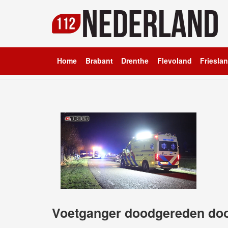
Home
Brabant
Drenthe
Flevoland
Friesla
Voetganger doodgereden doo