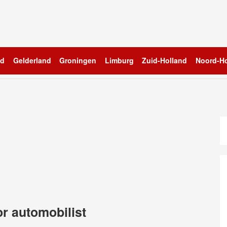
nd
Gelderland
Groningen
Limburg
Zuid-Holland
Noord-Ho
r automobilist