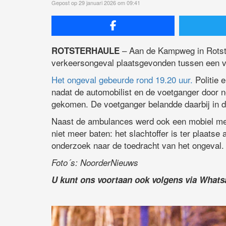
Gepost op 29 januari 2026 om 09:41
– Aan de Kampweg in Rotst
ROTSTERHAULE
verkeersongeval plaatsgevonden tussen een v
Het ongeval gebeurde rond 19.20 uur.
Politie 
nadat de automobilist en de voetganger door 
gekomen. De voetganger belandde daarbij in 
Naast de ambulances werd ook een mobiel me
niet meer baten: het slachtoffer is ter plaatse
onderzoek naar de toedracht van het ongeval.
Foto´s: NoorderNieuws
U kunt ons voortaan ook volgens via What