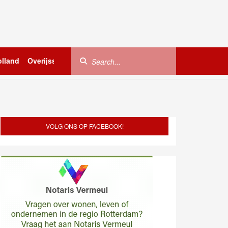
lland
Overijssel
Utrecht
Zeeland
Buitenland
VOLG ONS OP FACEBOOK!