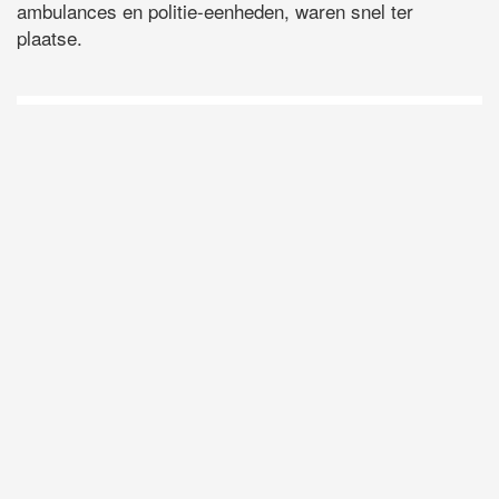
ambulances en politie-eenheden, waren snel ter
plaatse.
D
Vo
O
he
la
AP
ni
uit
Ne
ku
je
on
op
vo
vi
de
ap