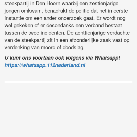
steekpartij in Den Hoorn waarbij een zestienjarige
jongen omkwam, benadrukt de politie dat het in eerste
instantie om een ander onderzoek gaat. Er wordt nog
wel gekeken of er desondanks een verband bestaat
tussen de twee incidenten. De achttienjarige verdachte
van de steekpartij zit in een afzonderlijke zaak vast op
verdenking van moord of doodslag.
U kunt ons voortaan ook volgens via Whatsapp!
https://whatsapp.112nederland.nl
D
Vo
O
he
la
AP
ni
uit
Ne
ku
je