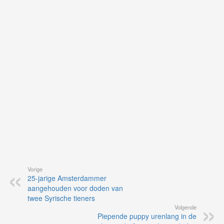
on
op
vo
vi
de
ap
Vorige
25-jarige Amsterdammer
aangehouden voor doden van
twee Syrische tieners
Volgende
Piepende puppy urenlang in de