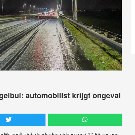
lbui: automobilist krijgt ongeval
dijk heeft zich donderdagmiddag rond 17.55 uur een