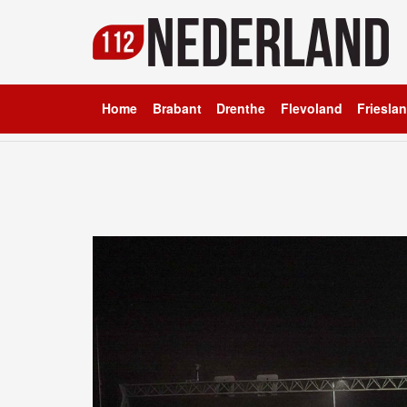
Home
Brabant
Drenthe
Flevoland
Friesla