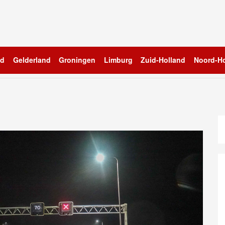
nd
Gelderland
Groningen
Limburg
Zuid-Holland
Noord-Ho