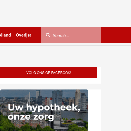
lland
Overijssel
Utrecht
Zeeland
Buitenland
VOLG ONS OP FACEBOOK!