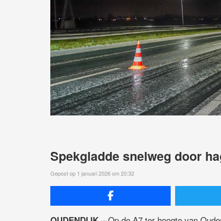
Spekgladde snelweg door hage
Gepost op 1 januari 2026 om 20:32
– Op de A7 ter hoogte van Ouden
OUDENDIJK