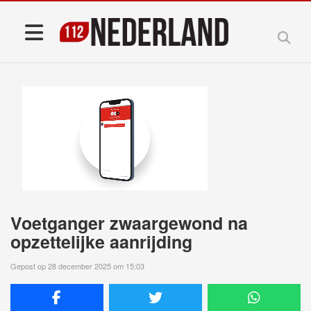
Voetganger zwaargewond na
opzettelijke aanrijding
Gepost op 28 december 2025 om 15:03