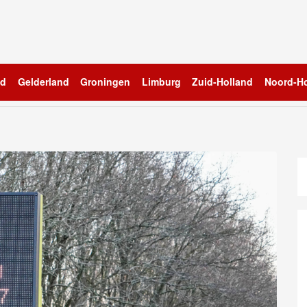
nd
Gelderland
Groningen
Limburg
Zuid-Holland
Noord-Ho