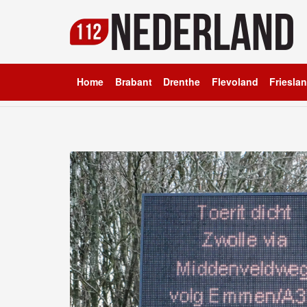
Home
Brabant
Drenthe
Flevoland
Friesla