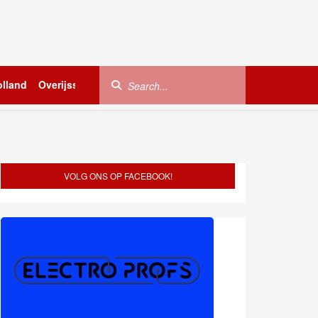
lland
Overijssel
Utrecht
Zeeland
Buitenland
VOLG ONS OP FACEBOOK!