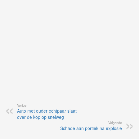
je
on
op
vo
vi
de
ap
Vorige
Auto met ouder echtpaar slaat
over de kop op snelweg
Volgende
Schade aan portiek na explosie