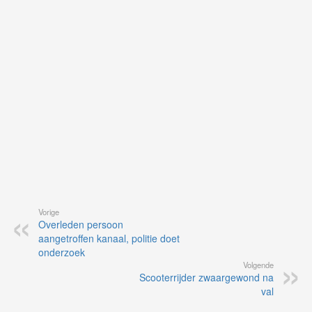
vo
vi
de
ap
Vorige
Overleden persoon
aangetroffen kanaal, politie doet
onderzoek
Volgende
Scooterrijder zwaargewond na
val